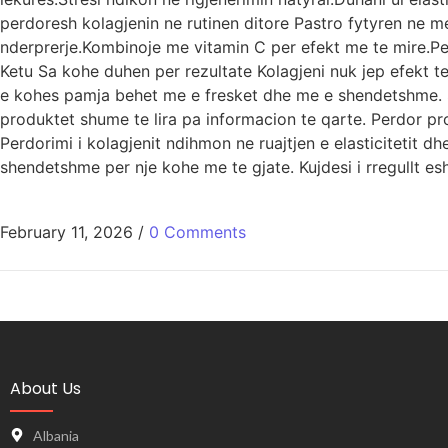
perdoresh kolagjenin ne rutinen ditore Pastro fytyren ne 
nderprerje.Kombinoje me vitamin C per efekt me te mire.Pe
Ketu Sa kohe duhen per rezultate Kolagjeni nuk jep efekt t
e kohes pamja behet me e fresket dhe me e shendetshme. Si
produktet shume te lira pa informacion te qarte. Perdor pr
Perdorimi i kolagjenit ndihmon ne ruajtjen e elasticitetit 
shendetshme per nje kohe me te gjate. Kujdesi i rregullt esh
February 11, 2026
/
0 Comments
About Us
Albania