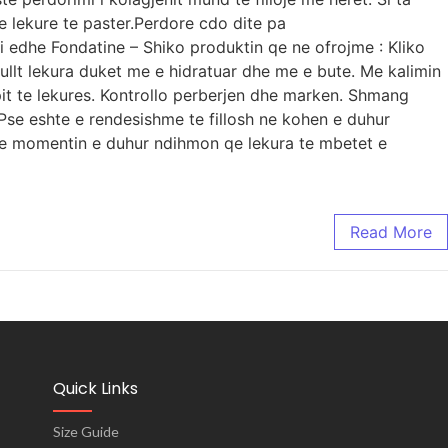
 lekure te paster.Perdore cdo dite pa
 edhe Fondatine – Shiko produktin qe ne ofrojme : Kliko
ullt lekura duket me e hidratuar dhe me e bute. Me kalimin
it te lekures. Kontrollo perberjen dhe marken. Shmang
Pse eshte e rendesishme te fillosh ne kohen e duhur
mi ne momentin e duhur ndihmon qe lekura te mbetet e
Read More
Quick Links
Size Guide