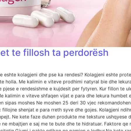
et te fillosh ta perdorësh
are eshte kolagjeni dhe pse ka rendesi? Kolagjeni eshte prot
e holla. Me kalimin e viteve prodhimi natyral bie dhe lekur
jese e rendesishme e kujdesit per fytyren. Kur fillon te ul
 kalimin e viteve shfaqen vijat e para dhe lekura humbet ela
ren sipas moshes Ne moshen 25 deri 30 vjec rekomandohen 
c fillojne shenjat e para rreth syve dhe gojes. Kolagjeni nd
shpejt. Ne kete faze duhen produkte me teksture ushqyese 
ne mbajtjen e saj me te bute dhe te hidratuar. Faktore qe n
icitetin.Gjumi i pakte ndikon ne pamjen e lodhur.Ne keto rast