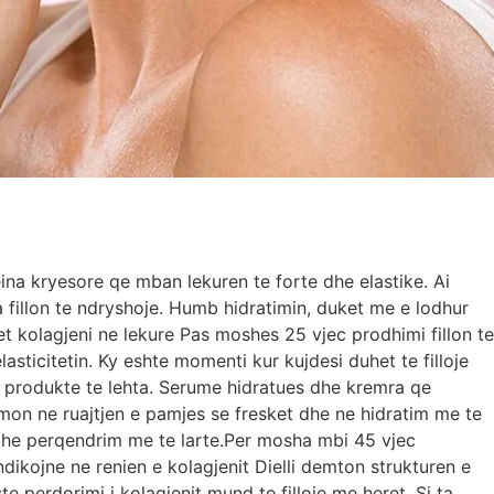
eina kryesore qe mban lekuren te forte dhe elastike. Ai
a fillon te ndryshoje. Humb hidratimin, duket me e lodhur
et kolagjeni ne lekure Pas moshes 25 vjec prodhimi fillon te
sticitetin. Ky eshte momenti kur kujdesi duhet te filloje
produkte te lehta. Serume hidratues dhe kremra qe
ihmon ne ruajtjen e pamjes se fresket dhe ne hidratim me te
dhe perqendrim me te larte.Per mosha mbi 45 vjec
dikojne ne renien e kolagjenit Dielli demton strukturen e
e perdorimi i kolagjenit mund te filloje me heret. Si ta