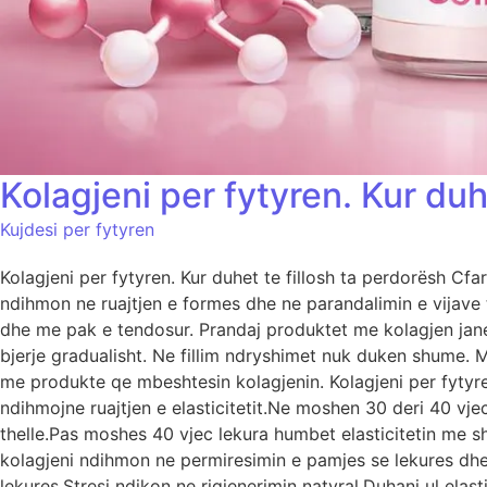
Kolagjeni per fytyren. Kur duh
Kujdesi per fytyren
Kolagjeni per fytyren. Kur duhet te fillosh ta perdorësh Cf
ndihmon ne ruajtjen e formes dhe ne parandalimin e vijave t
dhe me pak e tendosur. Prandaj produktet me kolagjen jane p
bjerje gradualisht. Ne fillim ndryshimet nuk duken shume. Me
me produkte qe mbeshtesin kolagjenin. Kolagjeni per fyty
ndihmojne ruajtjen e elasticitetit.Ne moshen 30 deri 40 vje
thelle.Pas moshes 40 vjec lekura humbet elasticitetin me 
kolagjeni ndihmon ne permiresimin e pamjes se lekures dhe 
lekures.Stresi ndikon ne rigjenerimin natyral.Duhani ul elast