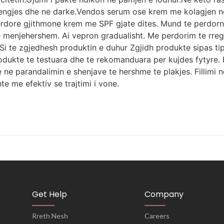
mengjes dhe ne darke.Vendos serum ose krem me kolagjen ne
rdore gjithmone krem me SPF gjate dites. Mund te perdorni
e menjehershem. Ai vepron gradualisht. Me perdorim te rreg
 te zgjedhesh produktin e duhur Zgjidh produkte sipas tip
odukte te testuara dhe te rekomanduara per kujdes fytyre. 
dhe ne parandalimin e shenjave te hershme te plakjes. Filli
te me efektiv se trajtimi i vone.
Get Help
Company
Rreth Nesh
Careers